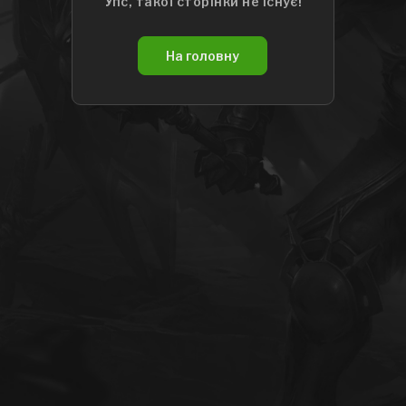
Упс, такої сторінки не існує!
На головну